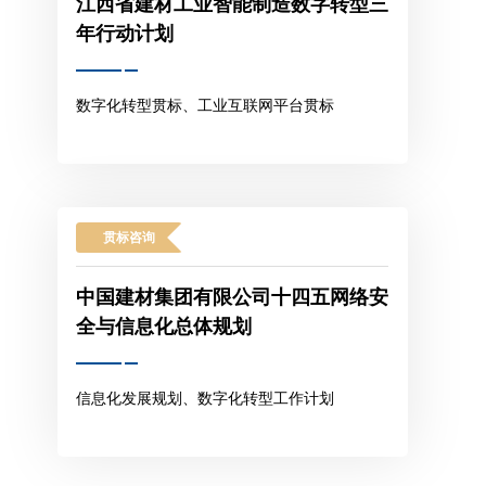
江西省建材工业智能制造数字转型三
年行动计划
数字化转型贯标、工业互联网平台贯标
贯标咨询
中国建材集团有限公司十四五网络安
全与信息化总体规划
信息化发展规划、数字化转型工作计划