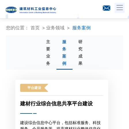
您的位置：
首页
业务领域
服务案例
主
服
研
要
务
究
业
案
成
务
例
果
平台建设
建材行业综合信息共享平台建设
建设综合信息中心平台，包括标准服务、科技
服务、会员服务等，提高建材行业整体信息化